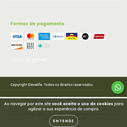
Formas de pagamento
Copyright Elevelife. Todos os direitos reservados.
Ao navegar por este site
você aceita o uso de cookies
para
Todos os produtos autorizados pela Anvisa.
agilizar a sua experiência de compra.
ELEVE DISTRIBUIDORA DE PRODUTOS NUTRICOSMETICOS LTDA
CNPJ: 31.178.848/0001-39
ENTENDI