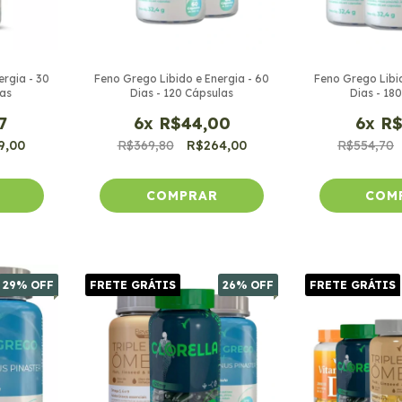
ergia - 30
Feno Grego Libido e Energia - 60
Feno Grego Libid
las
Dias - 120 Cápsulas
Dias - 18
7
6
x
R$44,00
6
x
R$
9,00
R$369,80
R$264,00
R$554,70
29
% OFF
FRETE GRÁTIS
26
% OFF
FRETE GRÁTIS