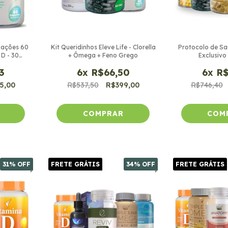
iações 60
Kit Queridinhos Eleve Life - Clorella
Protocolo de Sa
 D - 30
+ Ômega + Feno Grego
Exclusivo 
3
6
x
R$66,50
6
x
R$
5,00
R$537,50
R$399,00
R$746,40
31
% OFF
FRETE GRÁTIS
34
% OFF
FRETE GRÁTIS