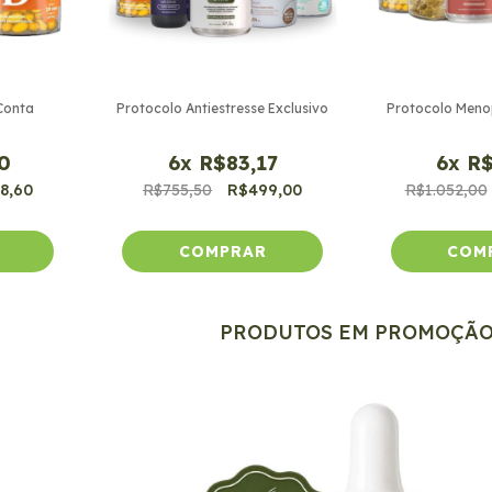
Conta
Protocolo Antiestresse Exclusivo
Protocolo Meno
0
6
x
R$83,17
6
x
R$
8,60
R$755,50
R$499,00
R$1.052,00
PRODUTOS EM PROMOÇÃ