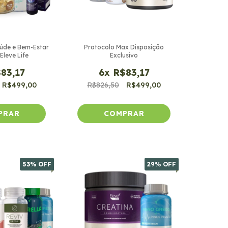
úde e Bem-Estar
Protocolo Max Disposição
Eleve Life
Exclusivo
83,17
6
x
R$83,17
R$499,00
R$826,50
R$499,00
53
% OFF
29
% OFF