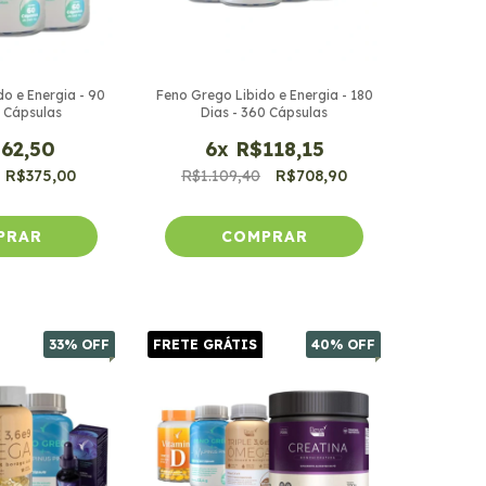
o e Energia - 90
Feno Grego Libido e Energia - 180
0 Cápsulas
Dias - 360 Cápsulas
62,50
6
x
R$118,15
R$375,00
R$1.109,40
R$708,90
33
% OFF
FRETE GRÁTIS
40
% OFF