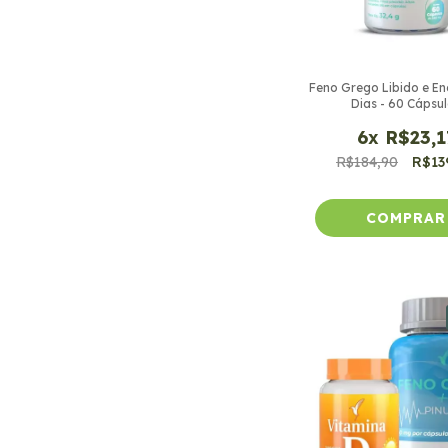
Feno Grego Libido e En
Dias - 60 Cápsu
6
x
R$23,1
R$184,90
R$13