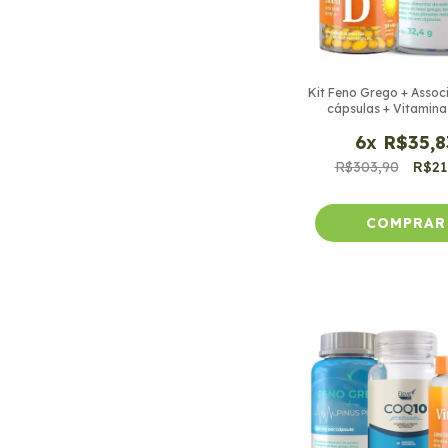
Kit Feno Grego + Assoc
cápsulas + Vitamina
cápsulas
6
x
R$35,8
R$303,90
R$21