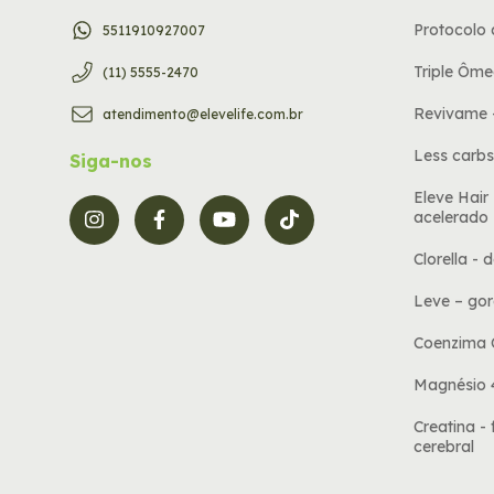
Protocolo
5511910927007
Triple Ôme
(11) 5555-2470
Revivame 
atendimento@elevelife.com.br
Less carbs
Siga-nos
Eleve Hair
acelerado
Clorella - 
Leve – gor
Coenzima 
Magnésio
Creatina -
cerebral