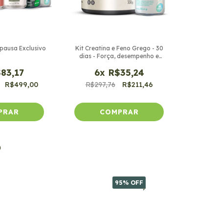
pausa Exclusivo
Kit Creatina e Feno Grego - 30
dias - Força, desempenho e
disposição
83,17
6
x
R$35,24
R$499,00
R$297,76
R$211,46
O
95
% OFF