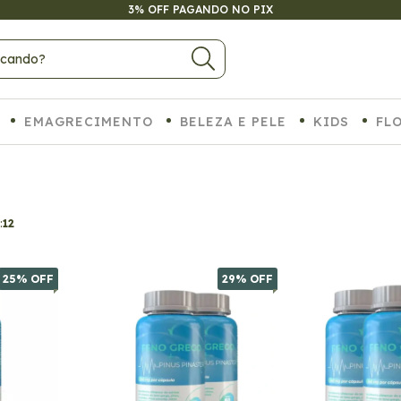
3% OFF PAGANDO NO PIX
EMAGRECIMENTO
BELEZA E PELE
KIDS
FL
:
12
25
% OFF
29
% OFF