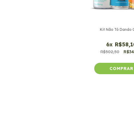
Kit Não Tô Dando 
6
x
R$58,1
R$502,50
R$34