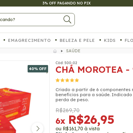
ATÉ 6X SEM JUROS NO CARTÃO
EMAGRECIMENTO
BELEZA E PELE
KIDS
FL
SAÚDE
Cód: 500-02
CHÁ MOROTEA - 9
40
% OFF
Criado a partir de 6 componentes
benefícios para a saúde. Indicado
perda de peso.
R$269,70
R$26,95
6
x
R$161,70