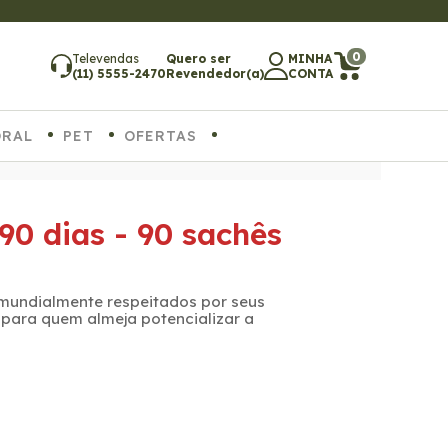
0
Televendas
Quero ser
MINHA
(11) 5555-2470
Revendedor(a)
CONTA
ORAL
PET
OFERTAS
0 dias - 90 sachês
 mundialmente respeitados por seus
 para quem almeja potencializar a