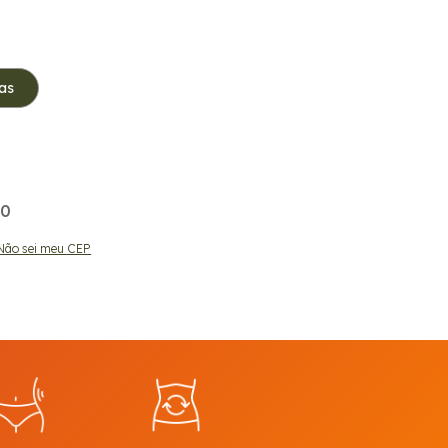
as
00
00
Não sei meu CEP
ALTERAR CEP