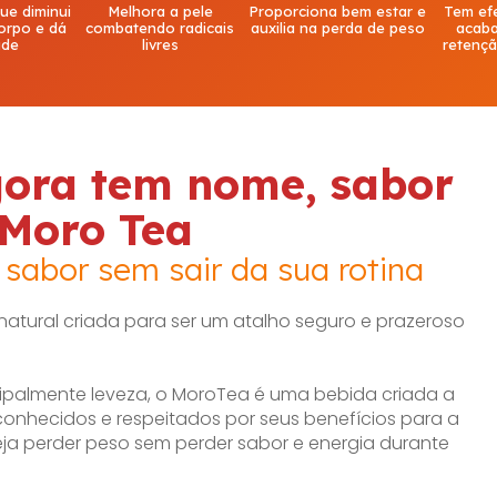
ue diminui
Melhora a pele
Proporciona bem estar e
Tem efe
orpo e dá
combatendo radicais
auxilia na perda de peso
acab
ade
livres
retençã
gora tem nome, sabor
 Moro Tea
sabor sem sair da sua rotina
atural criada para ser um atalho seguro e prazeroso
cipalmente leveza, o MoroTea é uma bebida criada a
onhecidos e respeitados por seus benefícios para a
ja perder peso sem perder sabor e energia durante