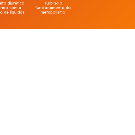
ito diurético
Turbina o
ando com a
funcionamento do
o de líquidos
metabolismo