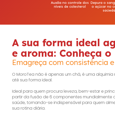
Auxilia no controle dos
Depura o sang
níveis de colesterol
o açúcar no c
sacied
A sua forma ideal a
e aroma: Conheça o
Emagreça com consistência e 
O MoroTea não é apenas um chá, é uma alquimia n
até sua forma ideal.
Ideal para quem procura leveza, bem-estar e prin
partir da fusão de 6 componentes mundialmente c
saúde, tornando-se indispensável para quem alme
sua rotina diária.