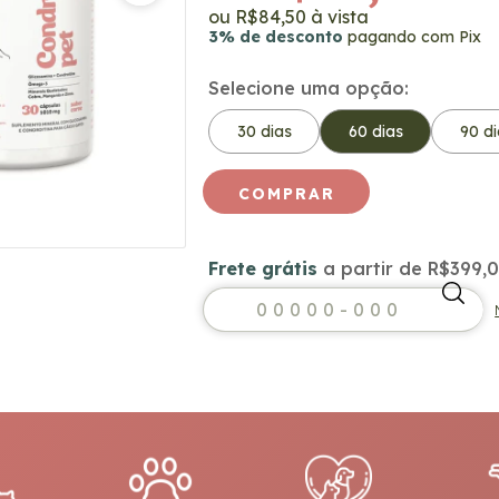
R$84,50
3% de desconto
pagando com Pix
Selecione uma opção:
30 dias
60 dias
90 di
Frete grátis
a partir de
R$399,
Frete grátis
R$399,
Entregas para o CEP: