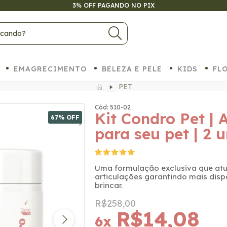
ATÉ 6X SEM JUROS NO CARTÃO
EMAGRECIMENTO
BELEZA E PELE
KIDS
FL
PET
Cód: 510-02
Kit Condro Pet | 
67
% OFF
para seu pet | 2 u
Uma formulação exclusiva que at
articulações garantindo mais disp
brincar.
R$258,00
R$14,08
6
x