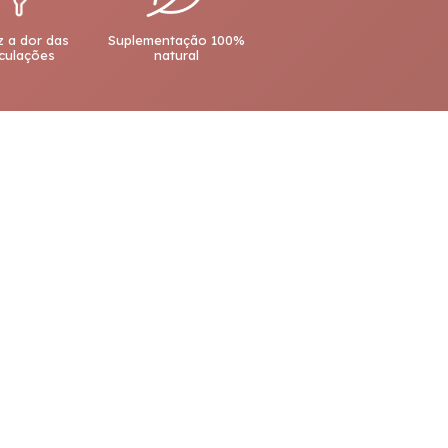
 a dor das
Suplementação 100%
iculações
natural