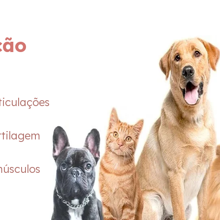
ção
ticulações
rtilagem
músculos