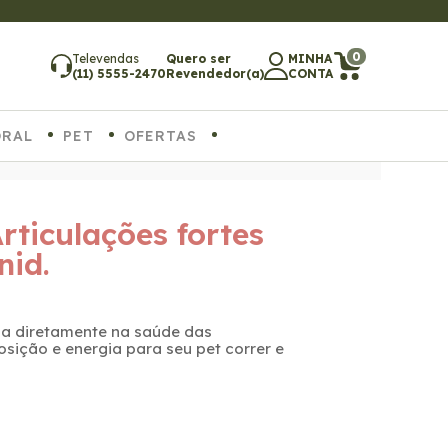
0
Televendas
Quero ser
MINHA
(11) 5555-2470
Revendedor(a)
CONTA
ORAL
PET
OFERTAS
Articulações fortes
nid.
ua diretamente na saúde das
osição e energia para seu pet correr e