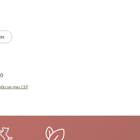
as
00
00
Não sei meu CEP
ALTERAR CEP