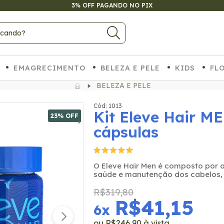
ATÉ 6X SEM JUROS NO CARTÃO
EMAGRECIMENTO
BELEZA E PELE
KIDS
FL
BELEZA E PELE
Cód: 1013
Kit Eleve Hair ME
23
% OFF
cápsulas
O Eleve Hair Men é composto por a
saúde e manutenção dos cabelos,
R$319,80
R$41,15
6
x
R$246,90