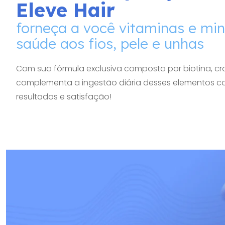
Eleve Hair
forneça a você vitaminas e min
saúde aos fios, pele e unhas
Com sua fórmula exclusiva composta por biotina, crom
complementa a ingestão diária desses elementos c
resultados e satisfação!