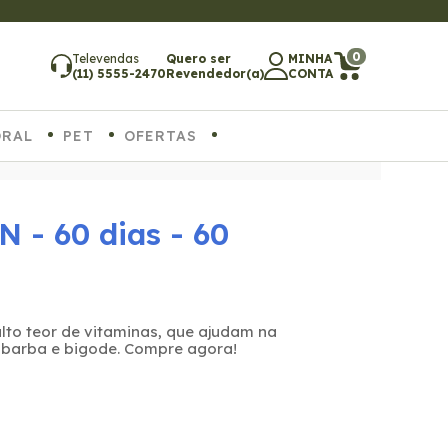
0
Televendas
Quero ser
MINHA
(11) 5555-2470
Revendedor(a)
CONTA
ORAL
PET
OFERTAS
N - 60 dias - 60
lto teor de vitaminas, que ajudam na
 barba e bigode. Compre agora!