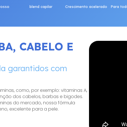
rosso
blend capilar
Crescimento acelerado
Para tod
BA, CABELO E
da garantidos com
minas, como, por exemplo: vitaminas A,
enção dos cabelos, barbas e bigodes.
aminas do mercado, nossa fórmula
o, excelente para a pele.