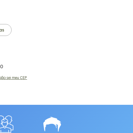
as
00
00
Não sei meu CEP
ALTERAR CEP