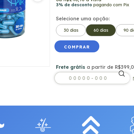
3% de desconto
pagando com Pix
Selecione uma opção:
30 dias
60 dias
90 di
Frete grátis
a partir de
R$399,
Frete grátis
R$399,
Entregas para o CEP: