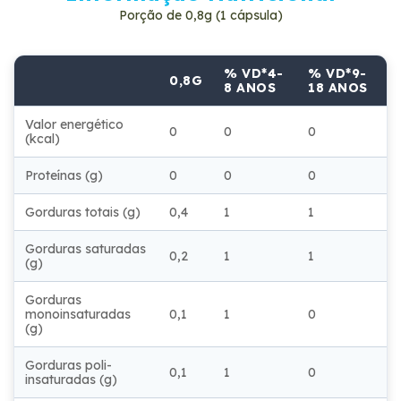
Porção de 0,8g (1 cápsula)
% VD*4-
% VD*9-
0,8G
8 ANOS
18 ANOS
Valor energético
0
0
0
(kcal)
Proteínas (g)
0
0
0
Gorduras totais (g)
0,4
1
1
Gorduras saturadas
0,2
1
1
(g)
Gorduras
monoinsaturadas
0,1
1
0
(g)
Gorduras poli-
0,1
1
0
insaturadas (g)