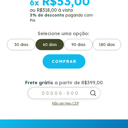
R$53,00
6
x
R$318,00
3% de desconto
pagando com
Pix
Selecione uma opção:
30 dias
60 dias
90 dias
180 dias
Frete grátis
a partir de
R$399,00
Frete grátis
R$399,00
Entregas para o CEP:
ALTERAR CEP
Não sei meu CEP