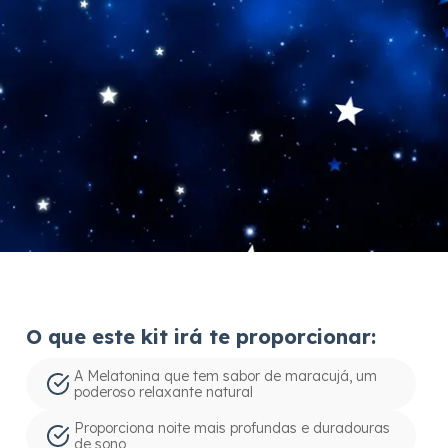
O que este kit irá te proporcionar:
A Melatonina que tem sabor de maracujá, um
poderoso relaxante natural
Proporciona noite mais profundas e duradouras
de sono