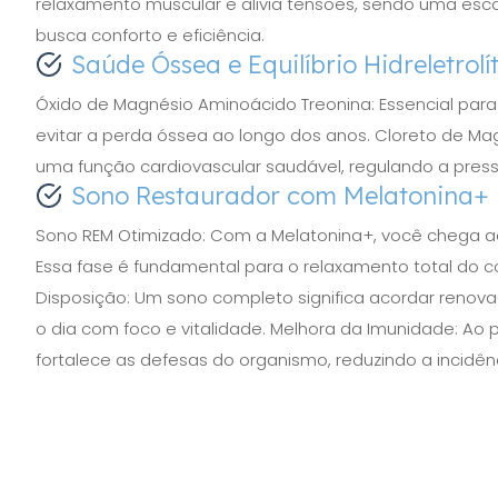
relaxamento muscular e alivia tensões, sendo uma esco
busca conforto e eficiência.
Saúde Óssea e Equilíbrio Hidreletrolí
Óxido de Magnésio Aminoácido Treonina: Essencial par
evitar a perda óssea ao longo dos anos. Cloreto de Magn
uma função cardiovascular saudável, regulando a pressã
Sono Restaurador com Melatonina+
Sono REM Otimizado: Com a Melatonina+, você chega ao
Essa fase é fundamental para o relaxamento total do c
Disposição: Um sono completo significa acordar renova
o dia com foco e vitalidade. Melhora da Imunidade: Ao
fortalece as defesas do organismo, reduzindo a incidên