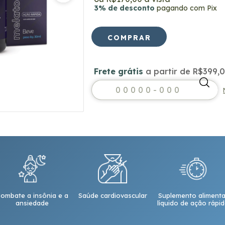
3% de desconto
pagando com Pix
Frete grátis
a partir de
R$399,
Frete grátis
R$399,
Entregas para o CEP:
ombate a insônia e a
Saúde cardiovascular
Suplemento alimenta
ansiedade
líquido de ação rápi