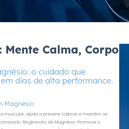
: Mente Calma, Corpo
gnésio: o cuidado que
 em dias de alta performance.
om Magnésio
ia muscular, ajuda a prevenir cãibras e mantém as
imizado. Bisglicinato de Magnésio: Promove o