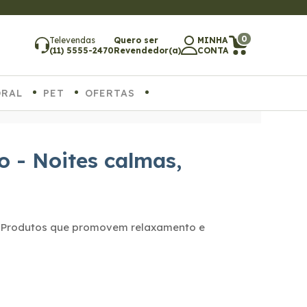
ATÉ 6X SEM JUROS
0
Televendas
Quero ser
MINHA
(11) 5555-2470
Revendedor(a)
CONTA
ORAL
PET
OFERTAS
o - Noites calmas,
 Produtos que promovem relaxamento e