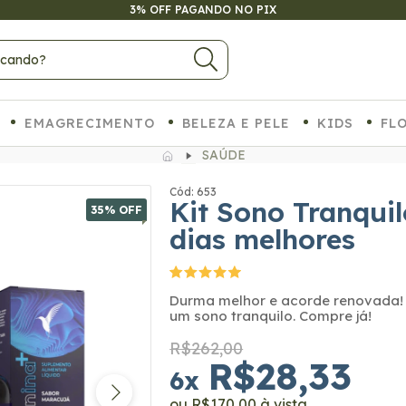
3% OFF PAGANDO NO PIX
EMAGRECIMENTO
BELEZA E PELE
KIDS
FL
SAÚDE
Cód: 653
Kit Sono Tranquil
35
% OFF
dias melhores
Durma melhor e acorde renovada!
um sono tranquilo. Compre já!
R$262,00
R$28,33
6
x
R$170,00