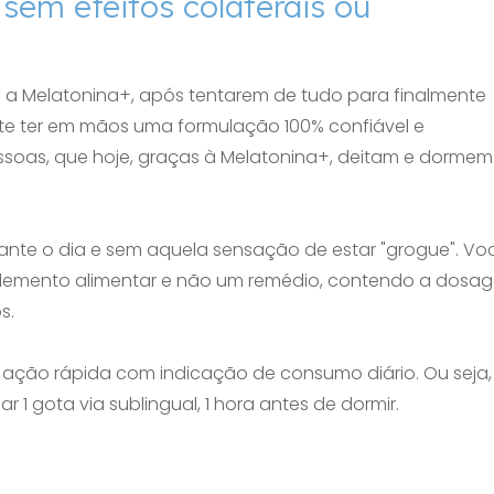
sem efeitos colaterais ou
 a Melatonina+, após tentarem de tudo para finalmente
ante ter em mãos uma formulação 100% confiável e
soas, que hoje, graças à Melatonina+, deitam e dormem
rante o dia e sem aquela sensação de estar "grogue". Vo
uplemento alimentar e não um remédio, contendo a dosa
s.
 ação rápida com indicação de consumo diário. Ou seja,
 1 gota via sublingual, 1 hora antes de dormir.