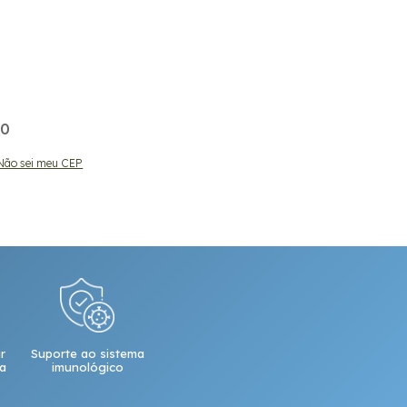
00
00
Não sei meu CEP
ALTERAR CEP
r
Suporte ao sistema
da
imunológico