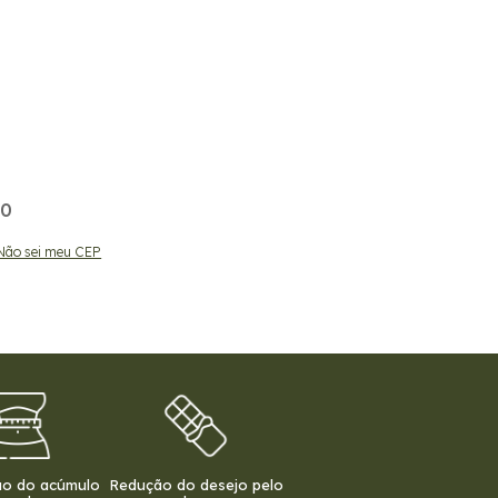
00
00
Não sei meu CEP
ALTERAR CEP
ão do acúmulo
Redução do desejo pelo