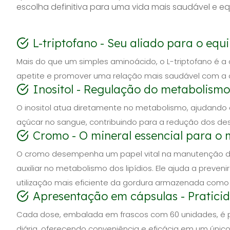
escolha definitiva para uma vida mais saudável e equ
L-triptofano - Seu aliado para o equi
Mais do que um simples aminoácido, o L-triptofano é a 
apetite e promover uma relação mais saudável com a 
Inositol - Regulação do metabolismo 
O inositol atua diretamente no metabolismo, ajudando a r
açúcar no sangue, contribuindo para a redução dos des
Cromo - O mineral essencial para o
O cromo desempenha um papel vital na manutenção de 
auxiliar no metabolismo dos lipídios. Ele ajuda a prev
utilização mais eficiente da gordura armazenada como 
Apresentação em cápsulas - Praticid
Cada dose, embalada em frascos com 60 unidades, é pr
diária, oferecendo conveniência e eficácia em um único