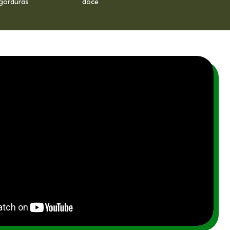
gorduras
doce