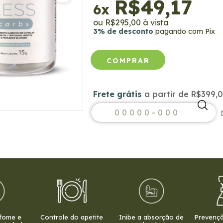
R$49,17
6
x
R$295,00
3% de desconto
pagando com Pix
Frete grátis
a partir de
R$399,
Frete grátis
R$399,
Entregas para o CEP:
 fome e
Controle do apetite
Inibe a absorção de
Prevenç