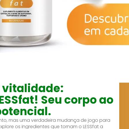
vitalidade:
SSfat! Seu corpo ao
otencial.
nto, mas uma verdadeira mudança de jogo para
plore os ingredientes que tornam o LESSfat a