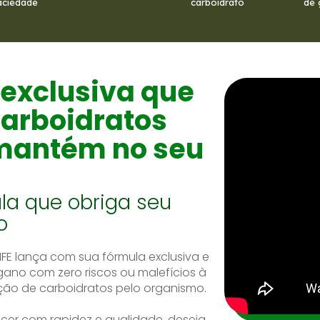
aciedade
carboidrato
de 
 exclusiva que
carboidratos
 mantém no seu
la que obriga seu
o
LIFE lança com sua fórmula exclusiva e
gano com zero riscos ou malefícios à
ção de carboidratos pelo organismo.
cer com rapidez e qualidade, deseja