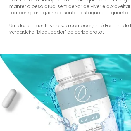
manter o peso atual sem deixar de viver e aproveita
também para quem se sente ""estagnado"" quanto à
Um dos elementos de sua composição é Farinha de
verdadeiro "bloqueador" de carboidratos.