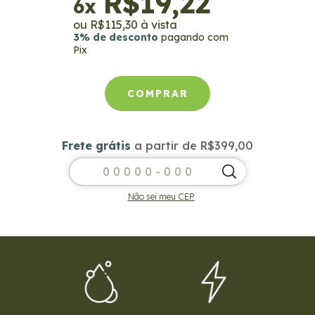
R$19,22
6
x
R$115,30
3% de desconto
pagando com
Pix
Frete grátis
a partir de
R$399,00
Frete grátis
R$399,00
Entregas para o CEP:
ALTERAR CEP
Não sei meu CEP