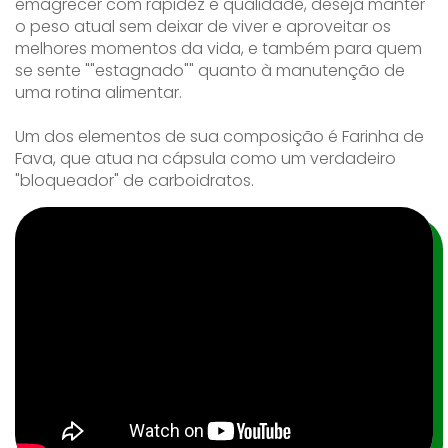
emagrecer com rapidez e qualidade, deseja manter
o peso atual sem deixar de viver e aproveitar os
melhores momentos da vida, e também para quem
se sente ""estagnado"" quanto à manutenção de
uma rotina alimentar.
Um dos elementos de sua composição é Farinha de
Fava, que atua na cápsula como um verdadeiro
"bloqueador" de carboidratos.