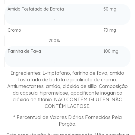
Amido Fosfatado de Batata
50 mg
-
Cromo
70 mg
200%
Farinha de Fava
100 mg
-
Ingredientes: L-triptofano, farinha de fava, amido
fosfatado de batata e picolinato de cromo.
Antiumectantes: amído, dióxido de silíio. Composição
da cápsula: hipromelose, opacificante inogânico
dióxido de titânio. NÃO CONTÉM GLÚTEN. NÃO
CONTÉM LACTOSE.
* Percentual de Valores Diários Fornecidos Pela
Porção.
Este produto não é um medicamento. Não exceder a