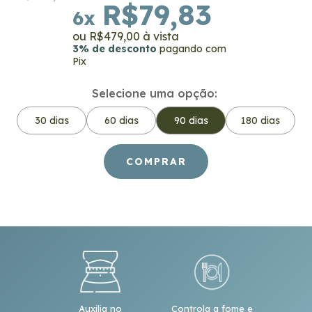
R$79,83
6
x
R$479,00
3% de desconto
pagando com
Pix
Selecione uma opção:
30 dias
60 dias
90 dias
180 dias
Auxilia no
Controla a fome e