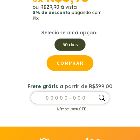
R$29,90
3% de desconto
pagando com
Pix
Selecione uma opção:
30 dias
Frete grátis
a partir de
R$399,00
Frete grátis
R$399,00
Entregas para o CEP:
ALTERAR CEP
Não sei meu CEP