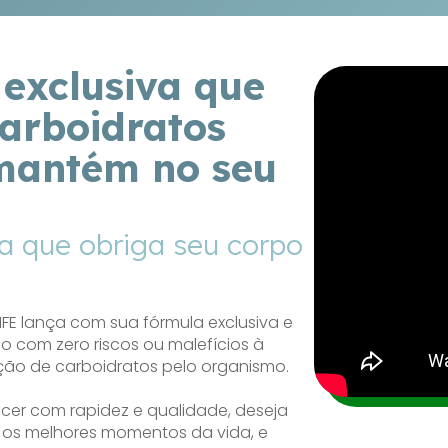
exclusiva que
carboidratos
 mantém no seu
a que obriga seu corpo
LIFE lança com sua fórmula exclusiva e
o com zero riscos ou malefícios à
ção de carboidratos pelo organismo.
cer com rapidez e qualidade, deseja
r os melhores momentos da vida, e