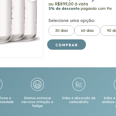
R$899,00
3% de desconto
pagando com Pix
Selecione uma opção:
30 dias
60 dias
90 di
 fome e
Diminui estresse
Inibe a absorção de
Inibe a
aciedade
nervoso irritação e
carboidrato
amilase 
fadiga