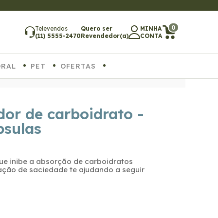
0
Televendas
Quero ser
MINHA
(11) 5555-2470
Revendedor(a)
CONTA
ORAL
PET
OFERTAS
dor de carboidrato -
psulas
ue inibe a absorção de carboidratos
ção de saciedade te ajudando a seguir