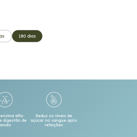
as
180 dias
 enzima alfa-
Reduz os níveis de
e digestão de
açúcar no sangue após
amido
refeições