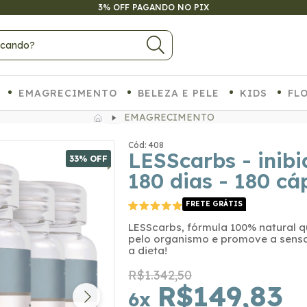
ATÉ 6X SEM JUROS NO CARTÃO
EMAGRECIMENTO
BELEZA E PELE
KIDS
FL
EMAGRECIMENTO
Cód: 408
LESScarbs - inibi
33
% OFF
180 dias - 180 cá
FRETE GRÁTIS
LESScarbs, fórmula 100% natural q
pelo organismo e promove a sensa
a dieta!
R$1.342,50
R$149,83
6
x